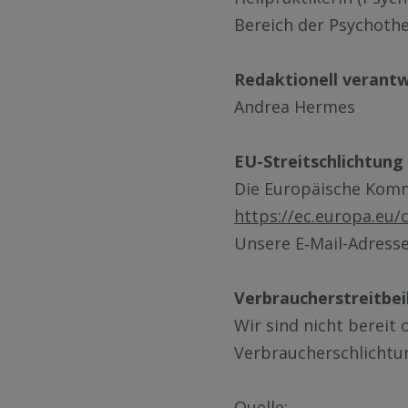
Be­reich der Psy­cho­the
Re­dak­tio­nell ver­ant­
An­drea Her­mes
EU-Streit­schlich­tung
Die Eu­ro­päi­sche Kom­mi
https://ec.europa.eu
Un­se­re E‑­Mail-Adres­
Verbraucherstreitbei
Wir sind nicht be­reit od
Ver­brau­cher­schlich­tun
Quel­le: