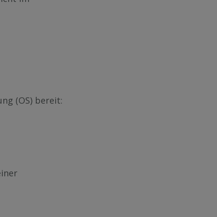
ung (OS) be­reit:
i­ner