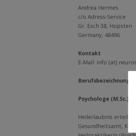
An­drea Her­mes
c/o Adress-Ser­vice
Gr. Esch 38, Hops­ten
Ger­ma­ny, 48496
Kon­takt
E‑Mail: in­fo (at) neu­ro
Be­rufs­be­zeich­nung un
Psy­cho­lo­ge (M.Sc.)
Heil­er­laub­nis er­teil
Ge­sund­heits­amt, Kreis
Heil­prak­ti­ke­rin (Psy­c