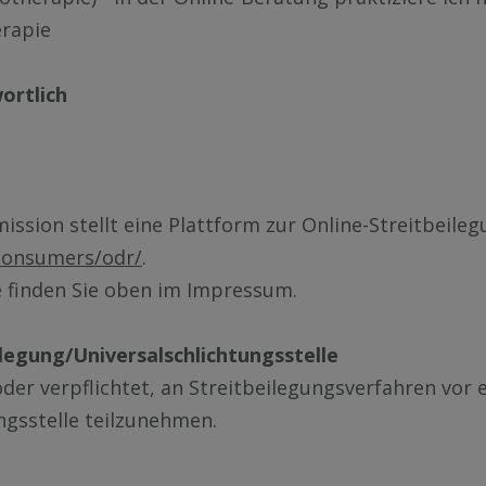
­ra­pie
wort­lich
s­si­on stellt ei­ne Platt­form zur On­line-Streit­bei­le­g
/consumers/odr/
.
se fin­den Sie oben im Im­pres­sum.
legung/Universalschlichtungsstelle
er ver­pflich­tet, an Streit­bei­le­gungs­ver­fah­ren vor e
gs­stel­le teil­zu­neh­men.