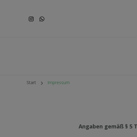
Start
Impressum
An­ga­ben ge­mäß § 5