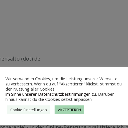
­nen­sal­to (dot) de
d be­rufs­recht­li­che Re­ge­lun­gen
Wir verwenden Cookies, um die Leistung unserer Webseite
zu verbessern. Wenn du auf "Akzeptieren" klickst, stimmst du
der Nutzung aller Cookies
im Sinne unserer Datenschutzbestimmungen
zu. Darüber
hinaus kannst du die Cookies selbst anpassen.
t in Deutsch­land durch das:
Cookie-Einstellungen
AKZEPTIEREN
­ver­wal­tung Stein­furt, Teck­len­bur­ger Str. 10, 48565 
ho­the­ra­pie) - in der On­line-Be­ra­tung prak­ti­zie­re ich